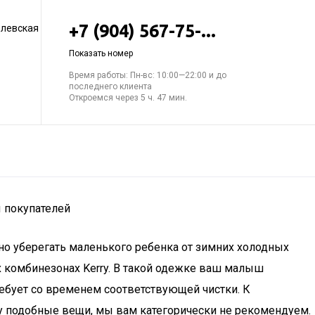
+7 (904) 567-75-...
елевская
Показать номер
Время работы: Пн-вс: 10:00—22:00 и до
последнего клиента
Откроемся через 5 ч. 47 мин.
ы покупателей
но уберегать маленького ребенка от зимних холодных
х комбинезонах Kerry. В такой одежке ваш малыш
ребует со временем соответствующей чистки. К
ку подобные вещи, мы вам категорически не рекомендуем.