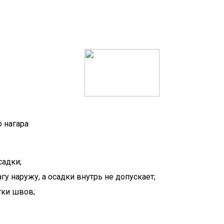
 нагара
садки;
у наружу, а осадки внутрь не допускает;
тки швов;