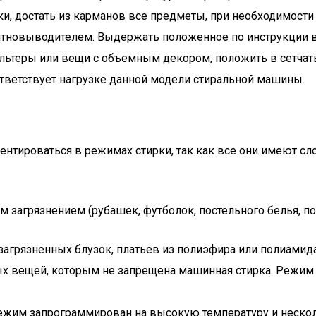
и, достать из карманов все предметы, при необходимости
пятновыводителем. Выдержать положенное по инструкции в
альтеры или вещи с объемным декором, положить в сетча
ответствует нагрузке данной модели стиральной машины.
нтироваться в режимах стирки, так как все они имеют сл
 загрязнением (рубашек, футболок, постельного белья, по
агрязненных блузок, платьев из полиэфира или полиамида
ых вещей, которым не запрещена машинная стирка. Режим р
ежим запрограммирован на высокую температуру и несколь