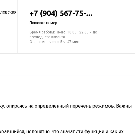
+7 (904) 567-75-...
елевская
Показать номер
Время работы: Пн-вс: 10:00—22:00 и до
последнего клиента
Откроемся через 5 ч. 47 мин.
ку, опираясь на определенный перечень режимов. Важны
авшийся, непонятно: что значат эти функции и как их