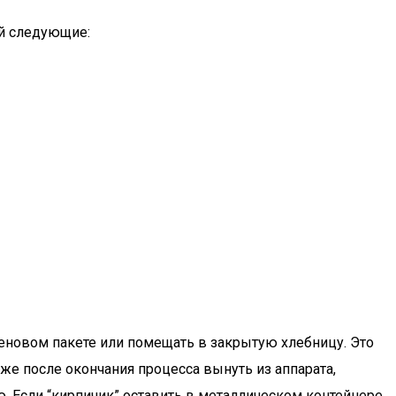
ий следующие:
еновом пакете или помещать в закрытую хлебницу. Это
же после окончания процесса вынуть из аппарата,
ю. Если “кирпичик” оставить в металлическом контейнере