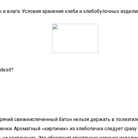
о и влага. Условия хранения хлеба и хлебобулочных издел
desit?
рячий свежеиспеченный батон нельзя держать в полиэтил
ечки. Ароматный «кирпичик» из хлебопечки следует сразу 
ь на сохранение. Это обеспечит хрустящую корочку издели