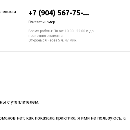
+7 (904) 567-75-...
елевская
Показать номер
Время работы: Пн-вс: 10:00—22:00 и до
последнего клиента
Откроемся через 5 ч. 47 мин.
ны с утеплителем.
рманов нет: как показала практика, я ими не пользуюсь, а