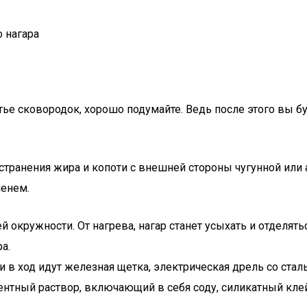
 нагара
е сковородок, хорошо подумайте. Ведь после этого вы буд
 устранения жира и копоти с внешней стороны чугунной ил
менем.
й окружности. От нагрева, нагар станет усыхать и отделят
а.
тки в ход идут железная щетка, электрическая дрель со ст
ентный раствор, включающий в себя соду, силикатный клей