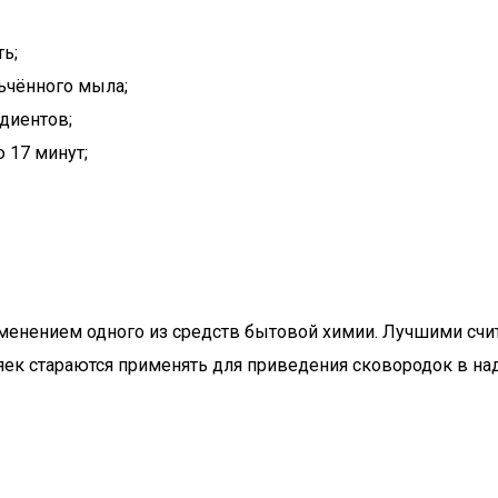
ь;
льчённого мыла;
диентов;
 17 минут;
именением одного из средств бытовой химии. Лучшими счит
хозяек стараются применять для приведения сковородок в 