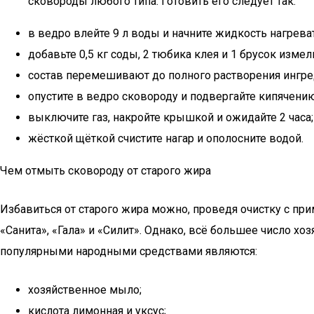
сковороды любого типа. Готовить его следует так:
в ведро влейте 9 л воды и начните жидкость нагреват
добавьте 0,5 кг соды, 2 тюбика клея и 1 брусок изме
состав перемешивают до полного растворения ингре
опустите в ведро сковороду и подвергайте кипячению
выключите газ, накройте крышкой и ожидайте 2 часа;
жёсткой щёткой счистите нагар и ополосните водой.
Чем отмыть сковороду от старого жира
Избавиться от старого жира можно, проведя очистку с пр
«Санита», «Гала» и «Силит». Однако, всё большее число 
популярными народными средствами являются:
хозяйственное мыло;
кислота лимонная и уксус;