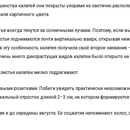
ьшинства калатей они покрыты узорами из хаотично располо
 или кирпичного цвета.
стья всегда тянутся за солнечными лучами. Поэтому, если в
стья поднимаются почти вертикально вверх, открывая ниж
 эту особенность калатея получила своё второе название 
чень много дикорастущих видов калатеи было открыто на 
 листья калатеи мелко подрагивают.
новыми розетками. Побеги увидеть практически невозможн
кальный отросток длиной 2–3 см, на котором формируется 
ая и до середины августа. Её соцветия напоминают колос,