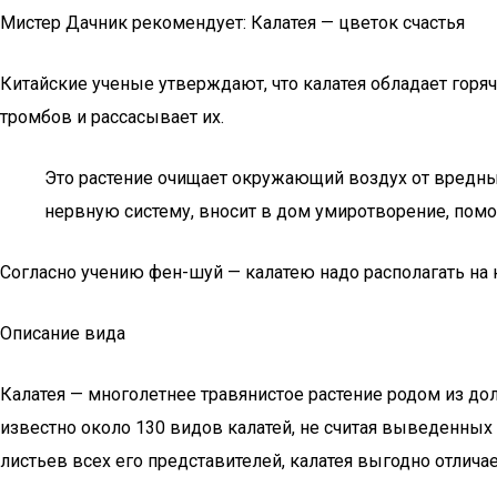
Мистер Дачник рекомендует: Калатея — цветок счастья
Китайские ученые утверждают, что калатея обладает горя
тромбов и рассасывает их.
Это растение очищает окружающий воздух от вредны
нервную систему, вносит в дом умиротворение, помог
Согласно учению фен-шуй — калатею надо располагать на ю
Описание вида
Калатея — многолетнее травянистое растение родом из д
известно около 130 видов калатей, не считая выведенных
листьев всех его представителей, калатея выгодно отлича