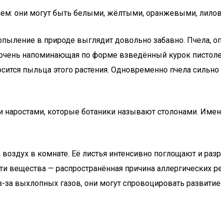
ием: они могут быть белыми, жёлтыми, оранжевыми, лилов
опыление в природе выглядит довольно забавно. Пчела, оп
, очень напоминающая по форме взведённый курок пистолет
носится пыльца этого растения. Одновременно пчела сильно
наростами, которые ботаники называют столонами. Именн
на воздух в комнате. Её листья интенсивно поглощают и 
ти вещества — распространённая причина аллергических ре
за выхлопных газов, они могут спровоцировать развитие 