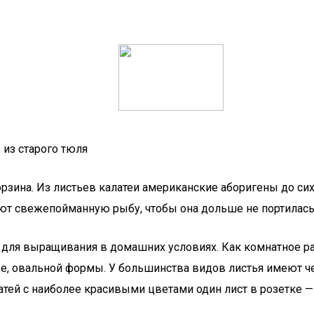
 из старого тюля
орзина. Из листьев калатеи американские аборигены до сих
ают свежепойманную рыбу, чтобы она дольше не портилась
 для выращивания в домашних условиях. Как комнатное ра
ые, овальной формы. У большинства видов листья имеют ч
латей с наиболее красивыми цветами один лист в розетке —