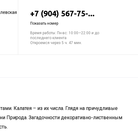
+7 (904) 567-75-...
елевская
Показать номер
Время работы: Пн-вс: 10:00—22:00 и до
последнего клиента
Откроемся через 5 ч. 47 мин.
ами. Калатея – из их числа. Глядя на причудливые
ени Природа. Загадочности декоративно-лиственным
сть.