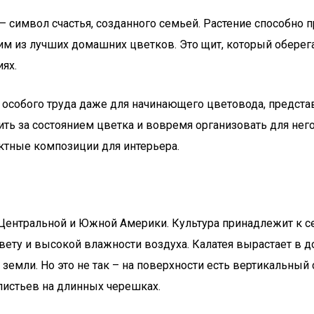
– символ счастья, созданного семьей. Растение способно п
им из лучших домашних цветков. Это щит, который оберегае
ях.
ит особого труда даже для начинающего цветовода, предст
ить за состоянием цветка и вовремя организовать для нег
ктные композиции для интерьера.
Центральной и Южной Америки. Культура принадлежит к с
 свету и высокой влажности воздуха. Калатея вырастает в 
 земли. Но это не так – на поверхности есть вертикальны
 листьев на длинных черешках.