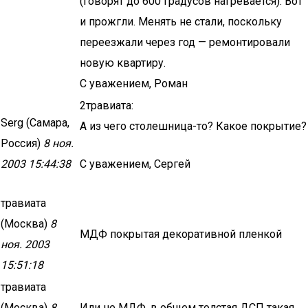
(говорят до 600 градусов нагревается). Вот
и прожгли. Менять не стали, поскольку
переезжали через год — ремонтировали
новую квартиру.
С уважением, Роман
2травиата:
Serg (Самара,
А из чего столешница-то? Какое покрытие?
Россия)
8 ноя.
2003 15:44:38
С уважением, Сергей
травиата
(Москва)
8
МДФ покрытая декоративной пленкой
ноя. 2003
15:51:18
травиата
(Москва)
8
Или не МДФ. в общем толстая ДСП такая,