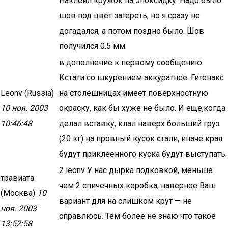
Наклеил кружок на эпоксидку. Надо было
шов под цвет затереть, но я сразу не
догадался, а потом поздно было. Шов
получился 0.5 мм.
в дополнение к первому сообщению.
Кстати со шкурением аккуратнее. Гитенакс
Leonv (Russia)
на столешницах имеет поверхностную
10 ноя. 2003
окраску, как бы хуже не было. И еще,когда
10:46:48
делал вставку, клал наверх больший груз
(20 кг) на провный кусок стали, иначе края
будут приклеенного куска будут выступать.
2 leonv У нас дырка подковкой, меньше
травиата
чем 2 спичечных коробка, наверное Ваш
(Москва)
10
вариант для на слишком крут — не
ноя. 2003
справлюсь. Тем более не знаю что такое
13:52:58