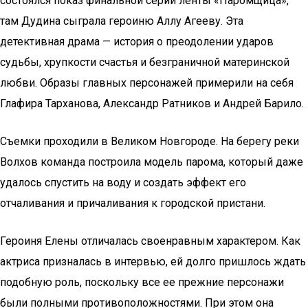
состоялся показ финальной серии ленты «Паромщица»,
там Дудина сыграла героиню Аллу Агееву. Эта
детективная драма — история о преодолении ударов
судьбы, хрупкости счастья и безграничной материнской
любви. Образы главных персонажей примерили на себя
Глафира Тарханова, Александр Ратников и Андрей Барило.
Съемки проходили в Великом Новгороде. На берегу реки
Волхов команда построила модель парома, который даже
удалось спустить на воду и создать эффект его
отчаливания и причаливания к городской пристани.
Героиня Елены отличалась своенравным характером. Как
актриса призналась в интервью, ей долго пришлось ждать
подобную роль, поскольку все ее прежние персонажи
были полными противоположностями. При этом она