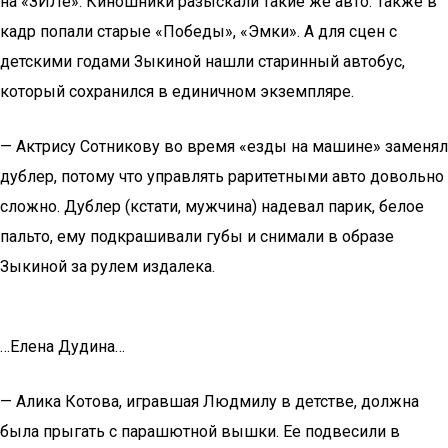
на «ЗИЛе». Киношники разыскали такие же авто. Также в
кадр попали старые «Победы», «Эмки». А для сцен с
детскими годами Зыкиной нашли старинный автобус,
который сохранился в единичном экземпляре.
— Актрису Сотникову во время «езды на машине» заменял
дублер, потому что управлять раритетными авто довольно
сложно. Дублер (кстати, мужчина) надевал парик, белое
пальто, ему подкрашивали губы и снимали в образе
Зыкиной за рулем издалека.
…Елена Дудина…
— Алика Котова, игравшая Людмилу в детстве, должна
была прыгать с парашютной вышки. Ее подвесили в