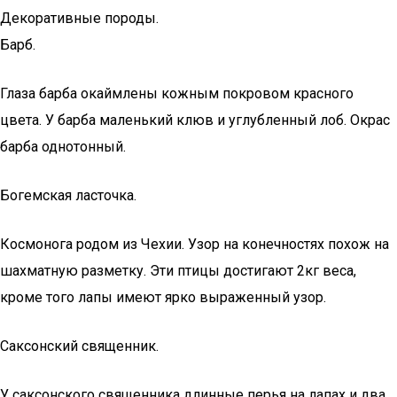
Декоративные породы.
Барб.
Глаза барба окаймлены кожным покровом красного
цвета. У барба маленький клюв и углубленный лоб. Окрас
барба однотонный.
Богемская ласточка.
Космонога родом из Чехии. Узор на конечностях похож на
шахматную разметку. Эти птицы достигают 2кг веса,
кроме того лапы имеют ярко выраженный узор.
Саксонский священник.
У саксонского священника длинные перья на лапах и два