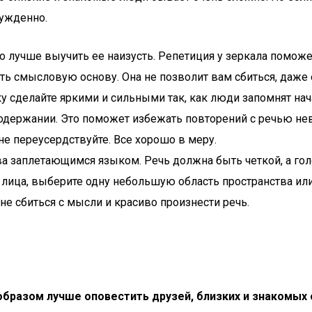
нужденно.
но лучше выучить ее наизусть. Репетиция у зеркала поможе
ать смысловую основу. Она не позволит вам сбиться, даже 
ку сделайте яркими и сильными так, как люди запомнят нач
содержании. Это поможет избежать повторений с речью нев
е переусердствуйте. Все хорошо в меру.
ова заплетающимся языком. Речь должна быть четкой, а гол
е лица, выберите одну небольшую область пространства и
не сбиться с мысли и красиво произнести речь.
 образом лучше оповестить друзей, близких и знакомы