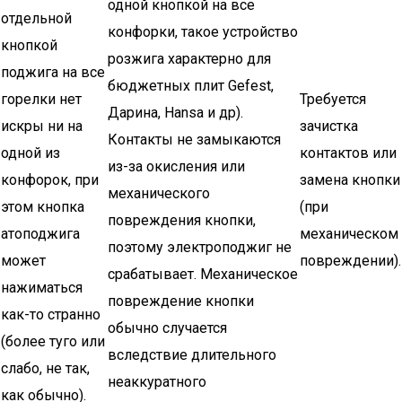
одной кнопкой на все
отдельной
конфорки, такое устройство
кнопкой
розжига характерно для
поджига на все
бюджетных плит Gefest,
горелки нет
Требуется
Дарина, Hansa и др).
искры ни на
зачистка
Контакты не замыкаются
одной из
контактов или
из-за окисления или
конфорок, при
замена кнопки
механического
этом кнопка
(при
повреждения кнопки,
атоподжига
механическом
поэтому электроподжиг не
может
повреждении).
срабатывает. Механическое
нажиматься
повреждение кнопки
как-то странно
обычно случается
(более туго или
вследствие длительного
слабо, не так,
неаккуратного
как обычно).