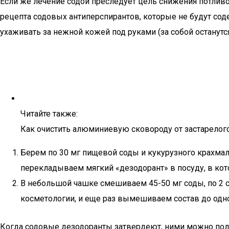
Если же лечение содой преследует цель снижения потливос
рецепта содовых антиперспирантов, которые не будут сод
ухаживать за нежной кожей под руками (за собой остану
Читайте также:
Как очистить алюминиевую сковороду от застарелого
Берем по 30 мг пищевой соды и кукурузного крахмал
перекладываем мягкий «дезодорант» в посуду, в кото
В небольшой чашке смешиваем 45-50 мг соды, по 2 ст
косметологии, и еще раз вымешиваем состав до одн
Когда содовые дезодоранты затвердеют, ними можно пол