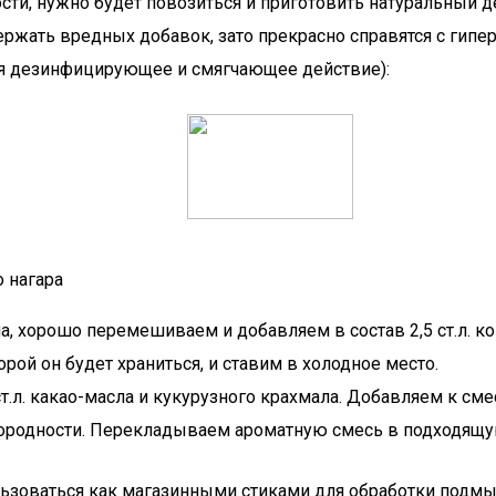
ти, нужно будет повозиться и приготовить натуральный де
ержать вредных добавок, зато прекрасно справятся с гип
тся дезинфицирующее и смягчающее действие):
 нагара
а, хорошо перемешиваем и добавляем в состав 2,5 ст.л. к
рой он будет храниться, и ставим в холодное место.
.л. какао-масла и кукурузного крахмала. Добавляем к смес
ородности. Перекладываем ароматную смесь в подходящую
ьзоваться как магазинными стиками для обработки подмы