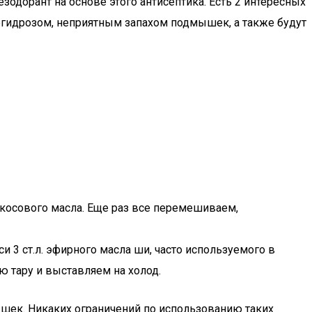
зодорант на основе этого антисептика. Есть 2 интересных
ергидрозом, неприятным запахом подмышек, а также будут
окосового масла. Еще раз все перемешиваем,
и 3 ст.л. эфирного масла ши, часто используемого в
 тару и выставляем на холод.
шек. Никаких ограничений по использованию таких