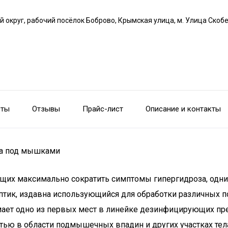
й округ, рабочий посёлок Боброво, Крымская улица, м. Улица Скоб
сты
Отзывы
Прайс-лист
Описание и контакты
та под мышками
их максимально сократить симптомы гипергидроза, одним 
ик, издавна использующийся для обработки различных пов
мает одно из первых мест в линейке дезинфицирующих пре
тью в области подмышечных впадин и других участках тел