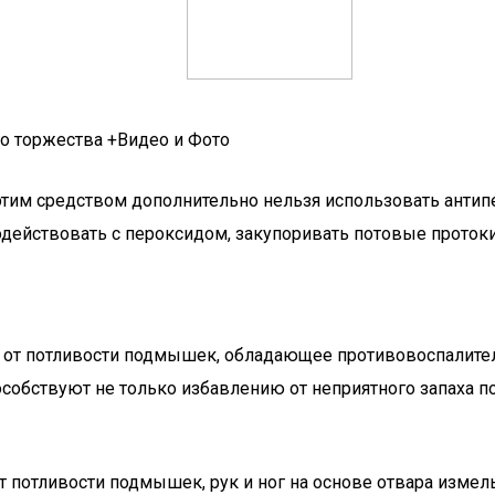
о торжества +Видео и Фото
этим средством дополнительно нельзя использовать антип
одействовать с пероксидом, закупоривать потовые протоки
о от потливости подмышек, обладающее противовоспалите
обствуют не только избавлению от неприятного запаха пот
 потливости подмышек, рук и ног на основе отвара измель