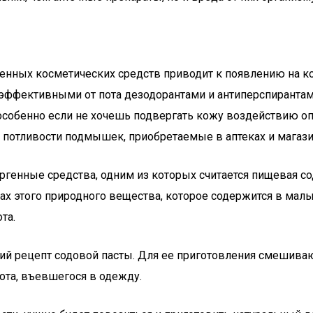
енных косметических средств приводит к появлению на ко
с эффективными от пота дезодорантами и антиперспирант
, особенно если не хочешь подвергать кожу воздействию о
 потливости подмышек, приобретаемые в аптеках и магаз
енные средства, одним из которых считается пищевая сода
ах этого природного вещества, которое содержится в мал
та.
ший рецепт содовой пасты. Для ее приготовления смешив
пота, въевшегося в одежду.