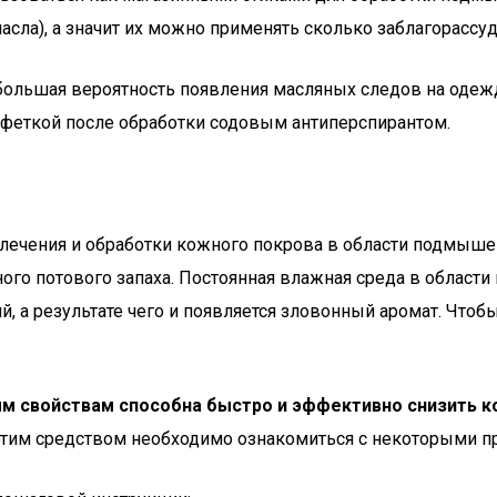
асла), а значит их можно применять сколько заблагорассуд
большая вероятность появления масляных следов на одежд
лфеткой после обработки содовым антиперспирантом.
 лечения и обработки кожного покрова в области подмыше
ого потового запаха. Постоянная влажная среда в област
, а результате чего и появляется зловонный аромат. Чтоб
м свойствам способна быстро и эффективно снизить к
им средством необходимо ознакомиться с некоторыми пр