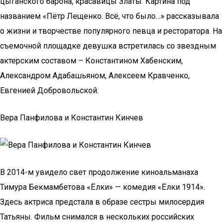
цыганского барона, красавицы Златы. Картина под
названием «Пётр Лещенко. Всё, что было…» рассказывала
о жизни и творчестве популярного певца и ресторатора. На
съемочной площадке девушка встретилась со звездным
актерским составом – Константином Хабенским,
Александром Адабашьяном, Алексеем Кравченко,
Евгенией Добровольской.
Вера Панфилова и Константин Кинчев
В 2014-м увидело свет продолжение киноальманаха
Тимура Бекмамбетова «Ёлки» — комедия «Ёлки 1914».
Здесь актриса предстала в образе сестры милосердия
Татьяны. Фильм снимался в нескольких российских