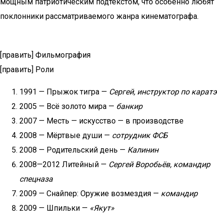
мощным патриотическим подтекстом, что особенно любят
поклонники рассматриваемого жанра кинематографа.
[править] Фильмография
[править] Роли
1991 — Прыжок тигра —
Сергей, инструктор по каратэ
2005 — Всё золото мира —
банкир
2007 — Месть — искусство — в производстве
2008 — Мёртвые души —
сотрудник ФСБ
2008 — Родительский день —
Калинин
2008—2012 Литейный —
Сергей Воробьёв, командир
спецназа
2009 — Снайпер: Оружие возмездия —
командир
2009 — Шпильки —
«Якут»