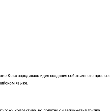
ове Кокс зародилась идея создания собственного проекта.
лийском языке.
угому коллективу, но попутно он заприметил группу,