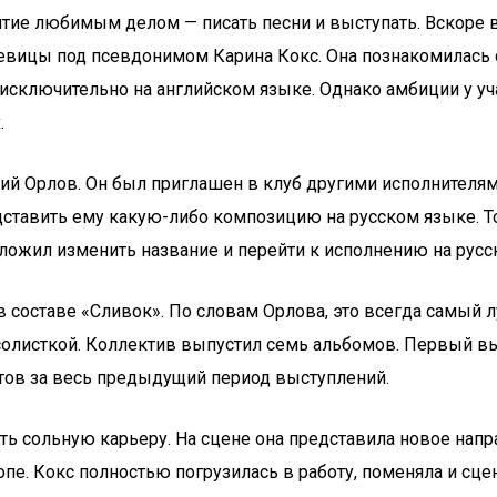
ие любимым делом — писать песни и выступать. Вскоре во
вицы под псевдонимом Карина Кокс. Она познакомилась с р
и исключительно на английском языке. Однако амбиции у у
.
й Орлов. Он был приглашен в клуб другими исполнителями
дставить ему какую-либо композицию на русском языке. То
ложил изменить название и перейти к исполнению на русск
ь в составе «Сливок». По словам Орлова, это всегда самый
 солисткой. Коллектив выпустил семь альбомов. Первый в
итов за весь предыдущий период выступлений.
ать сольную карьеру. На сцене она представила новое напр
 Кокс полностью погрузилась в работу, поменяла и сцени