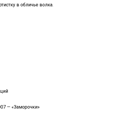
ртистку в обличье волка.
иций
007 — «Заморочки»