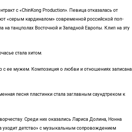
тракт с «ChinKong Production». Певица отказалась от
вают «серым кардиналом» современной российской поп-
а на танцполах Восточной и Западной Европы. Клип на эту
часье стала хитом.
но с ее мужем. Композиция о любви и отношениях записана
менная песня пластинки стала заглавным саундтреком к
творчеству. Среди них оказались Лариса Долина, Нонна
да уходит детство» с музыкальным сопровождением