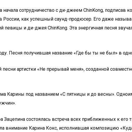
а начала сотрудничество с ди-джеем ChinKong, подписав кон
 в России, как успешный саунд-продюсер. Его даже назы
й певицы и ди-джея ChinKong. Эта энергичная песня звучал
ду. Песня получившая название «Где бы ты не был» в одно
й песни артистки «Не прерывай меня», созданной совмест
бома Карины под названием «С пятницы и до весны». Однои
ужчин».
ра Зацепина состоялась встреча всех приближенных к его 
кла внимание Карина Кокс, исполнившая композицию «Ку