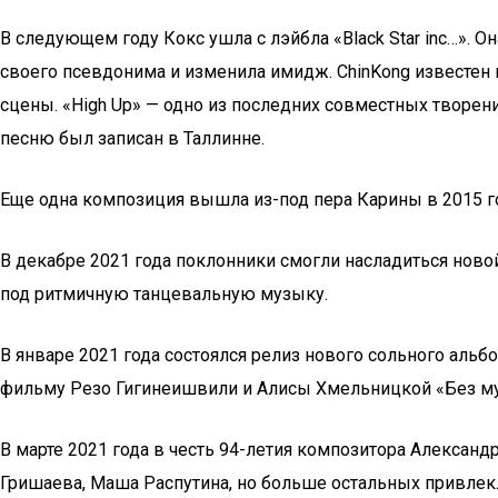
В следующем году Кокс ушла с лэйбла «Black Star inc…». Он
своего псевдонима и изменила имидж. ChinKong известен
сцены. «High Up» — одно из последних совместных творени
песню был записан в Таллинне.
Еще одна композиция вышла из-под пера Карины в 2015 го
В декабре 2021 года поклонники смогли насладиться ново
под ритмичную танцевальную музыку.
В январе 2021 года состоялся релиз нового сольного аль
фильму Резо Гигинеишвили и Алисы Хмельницкой «Без м
В марте 2021 года в честь 94-летия композитора Александ
Гришаева, Маша Распутина, но больше остальных привле