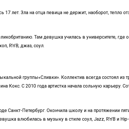
ь 17 лет. Зла на отца певица не держит, наоборот, тепло 
еликобританию. Там девушка училась в университете, где 
 R’n’B, джаз, соул.
ыкальной группы«Сливки». Коллектив всегда состоял из т
на Кокс. С 2010 года артистка начала сольную карьеру. С
де Санкт-Петербург. Окончила школу и на протяжении пяти
вушка влюбилась в музыку в стиле соул, Jazz, R′n′B и Hi