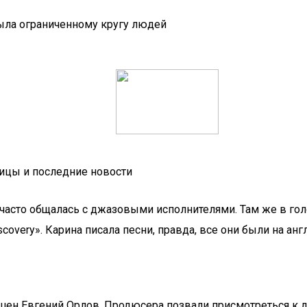
была ограниченному кругу людей
вицы и последние новости
 часто общалась с джазовыми исполнителями. Там же в гол
very». Карина писала песни, правда, все они были на анг
шен Евгений Орлов. Продюсера позвали присмотреться к др