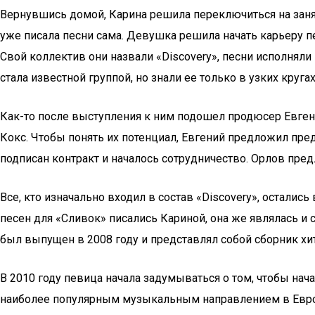
Вернувшись домой, Карина решила переключиться на занят
уже писала песни сама. Девушка решила начать карьеру пе
Свой коллектив они назвали «Discovery», песни исполнял
стала известной группой, но знали ее только в узких кругах
Как-то после выступления к ним подошел продюсер Евгени
Кокс. Чтобы понять их потенциал, Евгений предложил пре
подписан контракт и началось сотрудничество. Орлов пред
Все, кто изначально входил в состав «Discovery», осталис
песен для «Сливок» писались Кариной, она же являлась и
был выпущен в 2008 году и представлял собой сборник х
В 2010 году певица начала задумываться о том, чтобы нач
наиболее популярным музыкальным направлением в Европе.