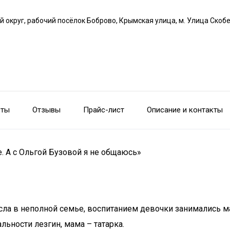
й округ, рабочий посёлок Боброво, Крымская улица, м. Улица Скоб
сты
Отзывы
Прайс-лист
Описание и контакты
е. А с Ольгой Бузовой я не общаюсь»
осла в неполной семье, воспитанием девочки занимались м
льности лезгин, мама – татарка.