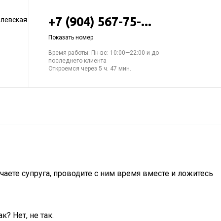
+7 (904) 567-75-...
елевская
Показать номер
Время работы: Пн-вс: 10:00—22:00 и до
последнего клиента
Откроемся через 5 ч. 47 мин.
чаете супруга, проводите с ним время вместе и ложитесь
? Нет, не так.