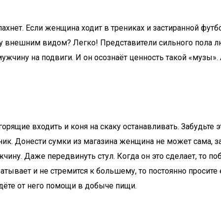
ахнет. Если женщина ходит в трениках и застиранной футбо
у внешним видом? Легко! Представители сильного пола л
жчину на подвиги. И он осознаёт ценность такой «музы». 
рящие входить и коня на скаку останавливать. Забудьте 
к. Донести сумки из магазина женщина не может сама, за
ну. Даже передвинуть стул. Когда он это сделает, то побл
атывает и не стремится к большему, то постоянно просите 
ждёте от него помощи в добыче пищи.