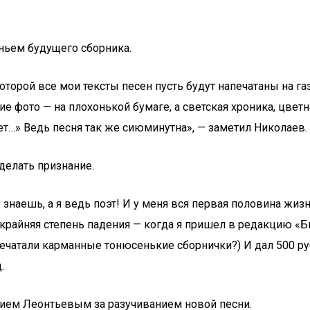
ньем будущего сборника.
торой все мои тексты песен пусть будут напечатаны на газ
ие фото — на плохонькой бумаге, а светская хроника, цвет
азет…» Ведь песня так же сиюминутна», — заметил Николаев.
делать признание.
Ты знаешь, а я ведь поэт! И у меня вся первая половина ж
И крайняя степень падения — когда я пришел в редакцию «Б
 печатали карманные тонюсенькие сборнички?) И дал 500 ру
.