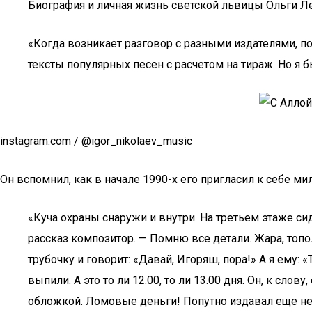
Биография и личная жизнь светской львицы Ольги Л
«Когда возникает разговор с разными издателями, п
тексты популярных песен с расчетом на тираж. Но я б
instagram.com / @igor_nikolaev_music
Он вспомнил, как в начале 1990-х его пригласил к себе м
«Куча охраны снаружи и внутри. На третьем этаже си
рассказ композитор. — Помню все детали. Жара, топ
трубочку и говорит: «Давай, Игоряш, пора!» А я ему:
выпили. А это то ли 12.00, то ли 13.00 дня. Он, к с
обложкой. Ломовые деньги! Попутно издавал еще не