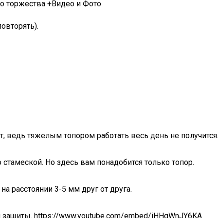
о торжества +Видео и Фото
повторять).
т, ведь тяжелым топором работать весь день не получится
о стамеской. Но здесь вам понадобится только топор.
а расстоянии 3-5 мм друг от друга.
ля защиты. https://www.youtube.com/embed/iHHgWnJY6KA