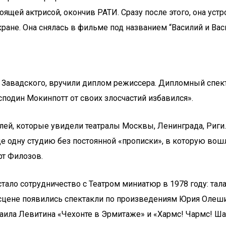
оящей актрисой, окончив РАТИ. Сразу после этого, она устр
ране. Она снялась в фильме под названием “Василий и Вас
 Завадского, вручили диплом режиссера. Дипломный спект
осподин Мокинпотт от своих злосчастий избавился».
лей, которые увидели театралы Москвы, Ленинграда, Риги.
е одну студию без постоянной «прописки», в которую во
рт Филозов.
ло сотрудничество с Театром миниатюр в 1978 году: тала
цене появились спектакли по произведениям Юрия Олеши, 
аила Левитина «Чехонте в Эрмитаже» и «Хармс! Чармс! Ша