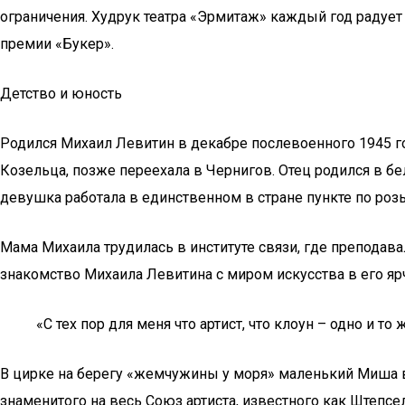
ограничения. Худрук театра «Эрмитаж» каждый год радуе
премии «Букер».
Детство и юность
Родился Михаил Левитин в декабре послевоенного 1945 го
Козельца, позже переехала в Чернигов. Отец родился в бе
девушка работала в единственном в стране пункте по ро
Мама Михаила трудилась в институте связи, где преподав
знакомство Михаила Левитина с миром искусства в его яр
«С тех пор для меня что артист, что клоун – одно и то 
В цирке на берегу «жемчужины у моря» маленький Миша 
знаменитого на весь Союз артиста, известного как Штеп