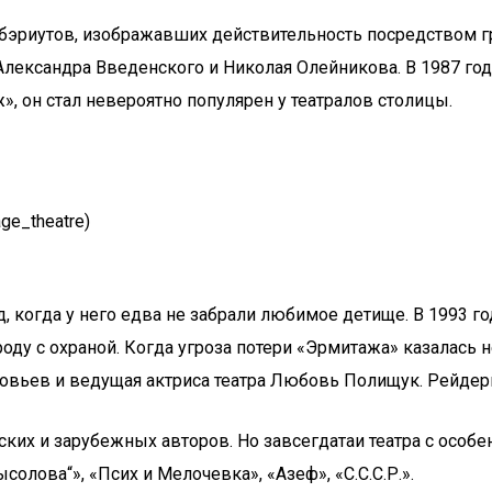
бэриутов, изображавших действительность посредством гро
Александра Введенского и Николая Олейникова. В 1987 г
, он стал невероятно популярен у театралов столицы.
ge_theatre)
когда у него едва не забрали любимое детище. В 1993 го
оду с охраной. Когда угроза потери «Эрмитажа» казалась 
овьев и ведущая актриса театра Любовь Полищук. Рейдеры
ских и зарубежных авторов. Но завсегдатаи театра с осо
олова“», «Псих и Мелочевка», «Азеф», «С.С.С.Р.».