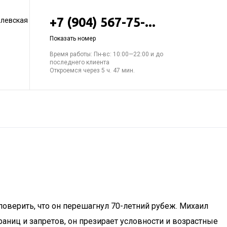
+7 (904) 567-75-...
елевская
Показать номер
Время работы: Пн-вс: 10:00—22:00 и до
последнего клиента
Откроемся через 5 ч. 47 мин.
поверить, что он перешагнул 70-летний рубеж. Михаил
 границ и запретов, он презирает условности и возрастные