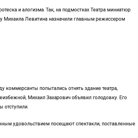
теска и алогизма. Так, на подмостках Театра миниатюр
оду Михаила Левитина назначили главным режиссером
ду коммерсанты попытались отнять здание театра,
неизбежной, Михаил Захарович объявил голодовку. Его
 отступили.
бенным удовольствием посещают спектакли, поставленные