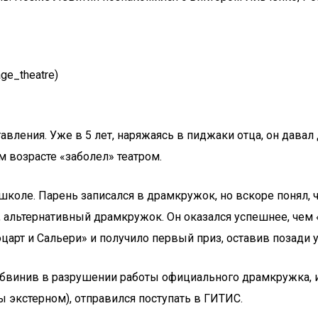
ge_theatre)
авления. Уже в 5 лет, наряжаясь в пиджаки отца, он дава
м возрасте «заболел» театром.
коле. Парень записался в драмкружок, но вскоре понял, чт
й, альтернативный драмкружок. Он оказался успешнее, че
оцарт и Сальери» и получило первый приз, оставив поза
бвинив в разрушении работы официального драмкружка, и 
 экстерном), отправился поступать в ГИТИС.