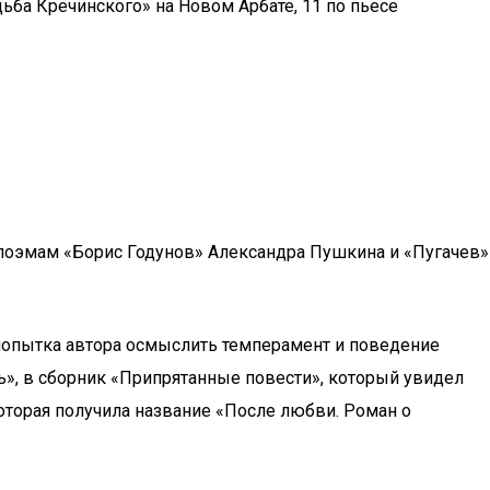
ьба Кречинского» на Новом Арбате, 11 по пьесе
поэмам «Борис Годунов» Александра Пушкина и «Пугачев»
 попытка автора осмыслить темперамент и поведение
ь», в сборник «Припрятанные повести», который увидел
которая получила название «После любви. Роман о