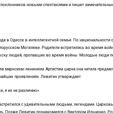
т поклонников новыми спектаклями и пишет замечательные
да в Одессе в интеллигентной семье. По национальности 
лорусском Могилеве. Родители встретились во время войны
зыску людей, пропавших во время войны. Молодые люди п
ала марксизм-ленинизм. Артистам цирка она читала предме
чайших проявлениях. Левитин утверждает:
же, я их не различаю».
встретился с удивительными людьми, легендами. Цирковы
сель. Позже Левитин познакомился с Виктором Ильченко,