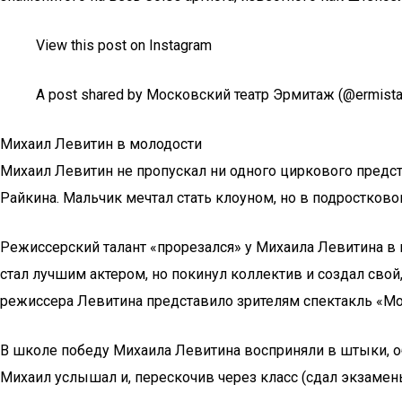
View this post on Instagram
A post shared by Московский театр Эрмитаж (@ermista
Михаил Левитин в молодости
Михаил Левитин не пропускал ни одного циркового предст
Райкина. Мальчик мечтал стать клоуном, но в подростково
Режиссерский талант «прорезался» у Михаила Левитина в ш
стал лучшим актером, но покинул коллектив и создал сво
режиссера Левитина представило зрителям спектакль «М
В школе победу Михаила Левитина восприняли в штыки, о
Михаил услышал и, перескочив через класс (сдал экзамены