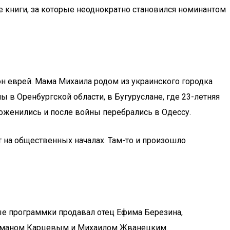
 книги, за которые неоднократно становился номинантом
он еврей. Мама Михаила родом из украинского городка
 в Оренбургской области, в Бугуруслане, где 23-летняя
оженились и после войны перебрались в Одессу.
т на общественных началах. Там-то и произошло
е программки продавал отец Ефима Березина,
 Романом Карцевым и Михаилом Жванецким.